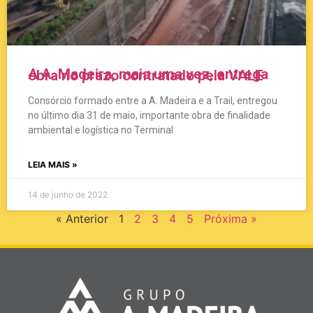
A A. Madeira, mais uma vez, entrega obra no prazo contratado pela VALE
Consórcio formado entre a A. Madeira e a Trail, entregou
no último dia 31 de maio, importante obra de finalidade
ambiental e logística no Terminal
LEIA MAIS »
14 de junho de 2022
« Anterior
1
2
3
4
5
Próxima »